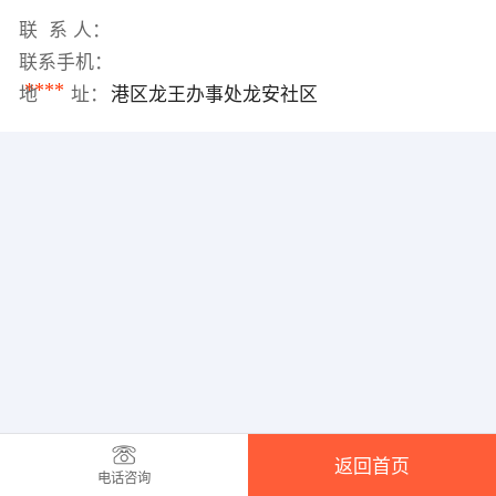
联 系 人：
联系手机：
****
地 址：
港区龙王办事处龙安社区
返回首页
电话咨询