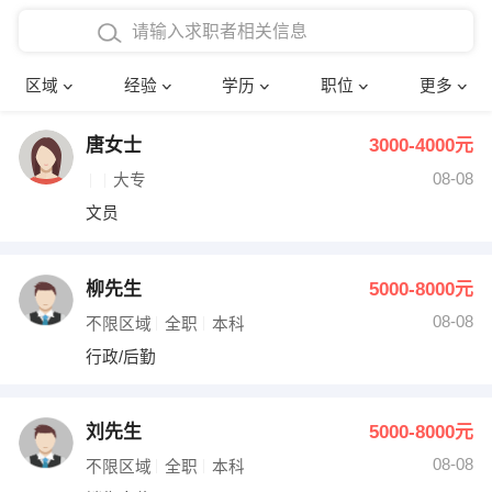
在校学生工作经验
本科
行政后勤
建筑装潢
确定
区域
经验
学历
职位
更多
三年以上工作经验
硕士
销售岗位
教师
唐女士
3000-4000元
四年以上工作经验
博士
文员
护士
08-08
大专
五年以上工作经验
财务会计
传单派发
文员
十年以上工作经验
超市零售
促销导购
柳先生
5000-8000元
网络IT
保健按摩
08-08
不限区域
全职
本科
行政/后勤
快递员
前台接待
收银员
技术员/工程师
刘先生
5000-8000元
08-08
水电/机修
部门经理
不限区域
全职
本科