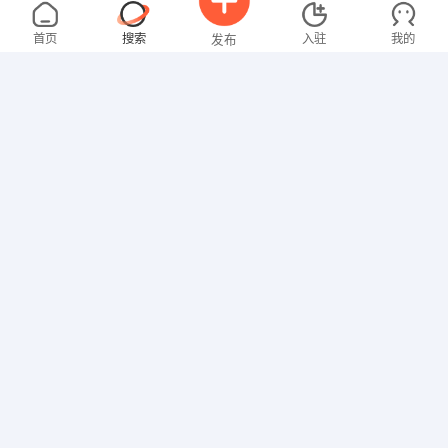
付女士
3000-4000元
08-08
不限
首页
搜索
入驻
我的
发布
营业员
陈女士
3000-4000元
08-08
城北新区
全职
高中
招聘信息
求职简历
物流/仓储
郭先生
5000-8000元
08-08
和庄镇
全职
技工/普工
申先生
5000-8000元
08-08
辛店镇
全职