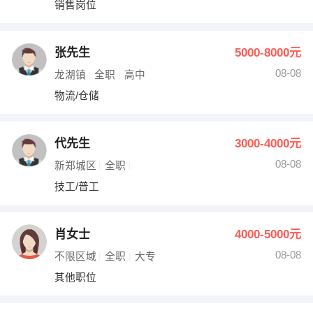
销售岗位
出纳
保险
编辑
法律
张先生
5000-8000元
08-08
龙湖镇
全职
高中
保洁
贸易采购
物流/仓储
跟单
理财顾问
代先生
3000-4000元
其他职位
08-08
新郑城区
全职
技工/普工
肖女士
4000-5000元
08-08
不限区域
全职
大专
其他职位