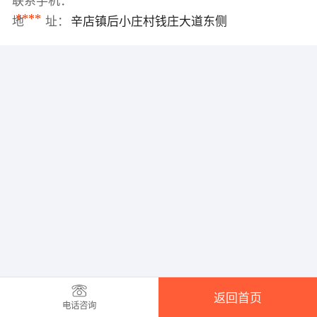
联系手机：
****
地 址：
辛店镇后小庄村钱庄大道东侧
返回首页
电话咨询