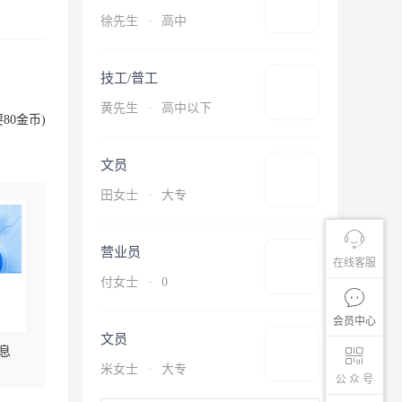
徐先生
·
高中
技工/普工
黄先生
·
高中以下
80金币)
文员
田女士
·
大专
营业员
在线客服
付女士
·
0
会员中心
文员
息
米女士
·
大专
公 众 号