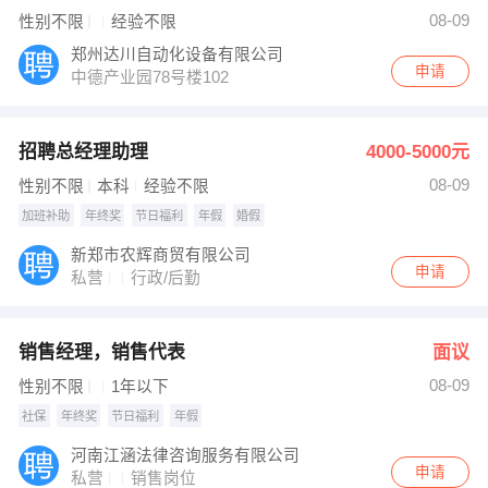
发布 [天财记桂林米粉 ] 招聘信息
08-09
性别不限
经验不限
【新华人寿】 强势入驻
郑州达川自动化设备有限公司
申请
中德产业园78号楼102
招聘总经理助理
4000-5000元
08-09
性别不限
本科
经验不限
加班补助
年终奖
节日福利
年假
婚假
新郑市农辉商贸有限公司
申请
私营
行政/后勤
销售经理，销售代表
面议
08-09
性别不限
1年以下
社保
年终奖
节日福利
年假
河南江涵法律咨询服务有限公司
申请
私营
销售岗位