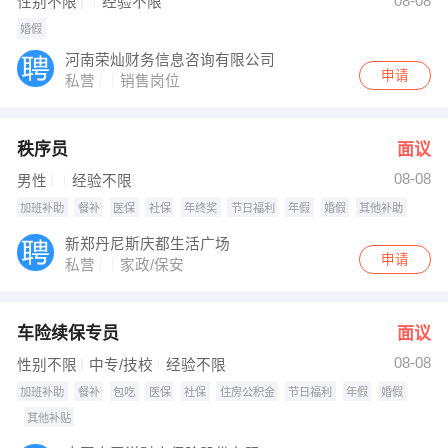
08-08
性别不限
经验不限
婚假
河南荣灿财务信息咨询有限公司
申请
私营
销售岗位
秩序员
面议
08-08
男性
经验不限
加班补助
餐补
医保
社保
年终奖
节日福利
年假
婚假
其他补助
新郑丹尼斯庆都生活广场
申请
私营
家政/保安
车险续保专员
面议
08-08
性别不限
中专/技校
经验不限
加班补助
餐补
包吃
医保
社保
住房公积金
节日福利
年假
婚假
其他补贴