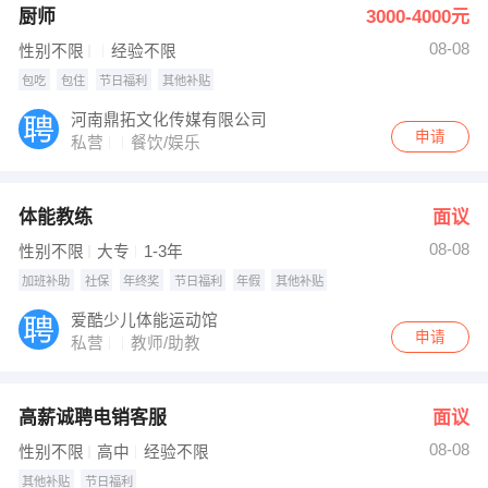
厨师
3000-4000元
08-08
性别不限
经验不限
包吃
包住
节日福利
其他补贴
河南鼎拓文化传媒有限公司
申请
私营
餐饮/娱乐
体能教练
面议
08-08
性别不限
大专
1-3年
加班补助
社保
年终奖
节日福利
年假
其他补贴
爱酷少儿体能运动馆
申请
私营
教师/助教
高薪诚聘电销客服
面议
08-08
性别不限
高中
经验不限
其他补贴
节日福利