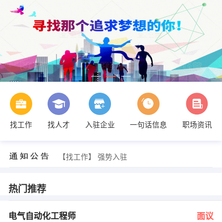
找工作
找人才
入驻企业
一句话信息
职场资讯
发布 [天财记桂林米粉 ] 招聘信息
【新华人寿】 强势入驻
【wu】 强势入驻
【找工作】 强势入驻
【合众】 强势入驻
【新郑市正达速递有限公司】 强势入驻
王继武 发布 [电气自动化工程师 ] 招聘信息
热门推荐
王保国 发布 [招聘总经理助理 ] 招聘信息
王长江 发布 [销售经理，销售代表 ] 招聘信息
发布 [品质主管 ] 招聘信息
电气自动化工程师
面议