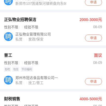
申请
新郑市107国道梨河镇转盘向东600米天利食品有限公司
正弘物业招聘保洁
2000-3000元
08-09
性别不限
经验不限
正弘物业管理有限公司
申请
私营
家政/保安
普工
面议
08-09
性别不限
经验不限
包吃
包住
节日福利
郑州市冠达食品有限公司一
申请
私营
技工/普工
财税销售
4000-5000元