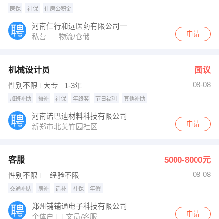
医保
社保
住房公积金
河南仁行和远医药有限公司一
申请
私营
物流/仓储
机械设计员
面议
08-08
性别不限
大专
1-3年
加班补助
餐补
社保
年终奖
节日福利
其他补助
河南诺巴迪材料科技有限公司
申请
新郑市北关竹园社区
客服
5000-8000元
08-08
性别不限
经验不限
交通补贴
房补
话补
社保
年假
郑州铺铺通电子科技有限公司
申请
个体户
文员/客服