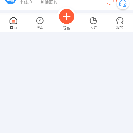
申请
个体户
其他职位
预算员、造价师
面议
首页
搜索
入驻
我的
发布
08-08
性别不限
本科
经验不限
包吃
医保
社保
节日福利
年假
婚假
河南鲲鹏建设有限公司
申请
私营
其他职位
招聘信息
求职简历
儿童社区图书馆馆长及馆员
面议
08-08
性别不限
大专
经验不限
交通补贴
餐补
社保
节日福利
年假
新郑市彼岸社会工作服务中心
申请
庆都首府
客服
面议